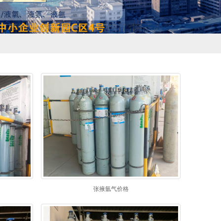
张掖氩气价格