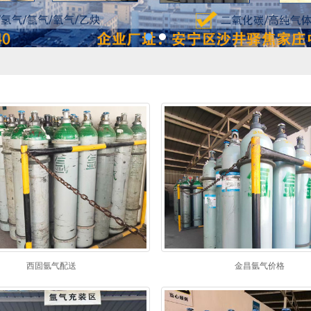
西固氩气配送
金昌氩气价格