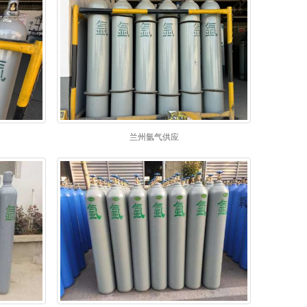
兰州氩气供应