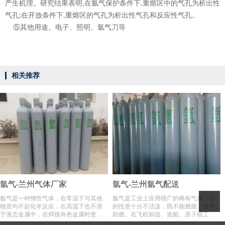
产生机理。研究结果表明
在氩气保护条件下
重熔区中的气孔为析出性
,
,
气孔
在开放条件下
重熔区的气孔为析出性气孔和反应性气孔。
;
,
⑤其他用途。电子、照明、氩气刀等
相关推荐
氩气-兰州气体厂家
氩气-兰州氩气配送
氩气是一种惰性气体，在常温下与其他
氩气是工业上应用很广的稀有气体。它
物质均不起化学反应，在高温下也不溶
的性质十分不活泼，既不能燃烧，也不
于液态金属中，在焊接有色金属时更能
助燃。在飞机制造、造船、原子能工业
显示其优越性。可用于灯泡充气和对不
和机械工业部门，对特殊金属，例如