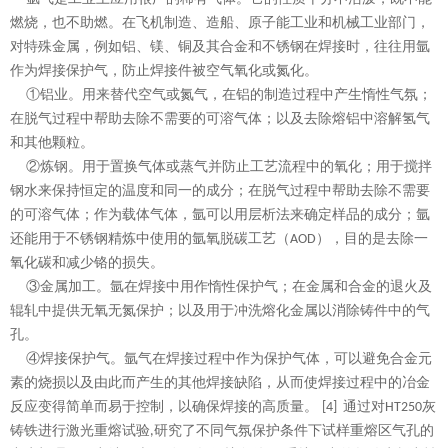
燃烧，也不助燃。在飞机制造、造船、原子能工业和机械工业部门，
对特殊金属，例如铝、镁、铜及其合金和不锈钢在焊接时，往往用氩
作为焊接保护气，防止焊接件被空气氧化或氮化。
①铝业。用来替代空气或氮气，在铝的制造过程中产生惰性气氛；
在脱气过程中帮助去除不需要的可溶气体；以及去除熔铝中溶解氢气
和其他颗粒。
②炼钢。用于置换气体或蒸气并防止工艺流程中的氧化；用于搅拌
钢水来保持恒定的温度和同一的成分；在脱气过程中帮助去除不需要
的可溶气体；作为载体气体，氩可以用层析法来确定样品的成分；氩
还能用于不锈钢精炼中使用的氩氧脱碳工艺（
），目的是去除一
AOD
氧化碳和减少铬的损失。
③金属加工。氩在焊接中用作惰性保护气；在金属和合金的退火及
辊轧中提供无氧无氮保护；以及用于冲洗熔化金属以消除铸件中的气
孔。
④焊接保护气。氩气在焊接过程中作为保护气体，可以避免合金元
素的烧损以及由此而产生的其他焊接缺陷，从而使焊接过程中的冶金
反应变得简单而易于控制，以确保焊接的高质量。
通过对
灰
[4]
HT250
铸铁进行激光重熔试验
研究了不同气氛保护条件下试样重熔区气孔的
,