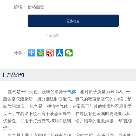
价格：
价格面议
更多信息
立刻购买
分享：
产品介绍
氩气是一种无色、没味的单原子
气体
，相对原子质量为
。一
39.948
般由空气液化后，用分馏法制取氩气。氩气的密度是空气的
倍，是
1.4
氦气的
倍。 氩气是一种惰性气体，在常温下与其他物质均不起化学
10
反应，在高温下也不溶于液态金属中，在焊接有色金属时更能显示其
优越性。可用于灯泡充气和对不锈钢、镁、铝等的电弧焊接，即“氩弧
焊”。
氩气是工业上应用很广的稀有气体。它的性质十分不活泼，既不能