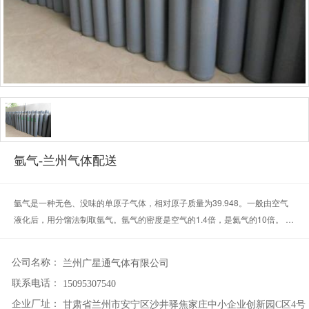
氩气-兰州气体配送
氩气是一种无色、没味的单原子气体，相对原子质量为39.948。一般由空气
液化后，用分馏法制取氩气。氩气的密度是空气的1.4倍，是氦气的10倍。 氩
气是一种惰性气体，在常温下与其他物质均不起化学反应，在高温下也不溶于
液态金属中，在焊接有色金属时更能显示其优越性。可用于灯泡充气和对不锈
公司名称：
兰州广星通气体有限公司
钢、镁、铝等的电弧焊接，即“氩弧焊”。
联系电话：
15095307540
企业厂址：
甘肃省兰州市安宁区沙井驿焦家庄中小企业创新园C区4号