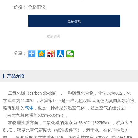
价格：
价格面议
更多信息
立刻购买
分享：
产品介绍
二氧化碳（
），一种碳氧化合物，化学式为
，化
carbon dioxide
CO2
学式量为
，常温常压下是一种无色没味或无色无臭而其水溶液
44.0095
略有酸味的
气体
，也是一种常见的温室气体 ，还是空气的组分之一
（占大气总体积的
）。
0.03%-0.04%
在物理性质方面，二氧化碳的熔点为
℃（
），沸点为
-56.6
527kPa
-7
℃，密度比空气密度大（标准条件下），溶于水。在化学性质方
8.5
面，二氧化碳的化学性质不活泼，热稳定性很高（
℃时仅有
2000
1.8%