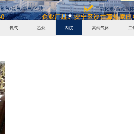
氮气
乙炔
丙烷
高纯气体
二